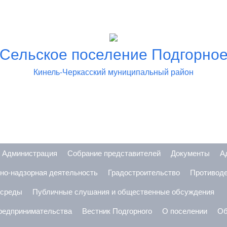
Сельское поселение Подгорно
Кинель-Черкасский муниципальный район
Администрация
Собрание представителей
Документы
А
но-надзорная деятельность
Градостроительство
Противоде
 среды
Публичные слушания и общественные обсуждения
предпринимательства
Вестник Подгорного
О поселении
Об