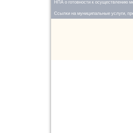
НПА о готовности к осуществлению м
Ссылки на муниципальные услуги, пр
Новые Ключи
Подгорное
Садгород
Тимашево
Черновка