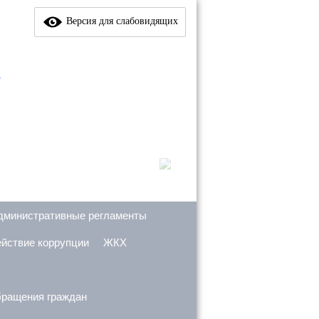
Версия для слабовидящих
е
дминистративные регламенты
йствие коррупции
ЖКХ
ращения граждан