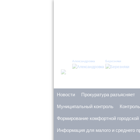
Александровка
Березняки
Ерзовка
Кабановка
Новости
Прокуратура разъясняет
Муниципальный контроль
Контроль
Кинель-Черкассы
Красная Горка
Формирование комфортной городской
Информация для малого и среднего 
Кротовка
Муханово