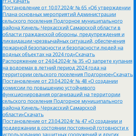
гг.»
Скачать
Постановление от 10.07.2024г № 65 «Об утверждении
Плана основных мероприятий Администрации
сельского поселения Подгорное муниципального
района Кинель-Черкасский Самарской области в
области гражданской обороны, предупреждения и
ликвидации чрезвычайных ситуаций, обеспечения
пожарной безопасности и безопасности людей на
водных объектах на 2024 год»
Скачать
Распоряжение от 24.04.2024г № 35 «О запрете купания
на водоемах в летний период 2024 года на
территории сельского поселения Подгорное»
Скачать
Постановление от 23.04.2024г № 48 «О создании
комиссии по повышению устойчивого
функционирования организаций на территории
сельского поселения Подгорное муниципального
района Кинель-Черкасский Самарской
области»
Скачать
Постановление от 23.04.2024г № 47 «О создании и
поддержании в состоянии постоянной готовности к
использованию защитных сооружений и других