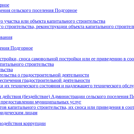
орное
ения сельского поселения Подгорное
 участка или объекта капитального строительства
о строительства, реконструкции объекта капитального строител
ования
ления Подгорное
стройки, сноса самовольной постройки или ее приведению в со
питального строительства
льства
ельства о градостроительной деятельности
еспечения градостроительной деятельности
ки их технического состояния и надлежащего технического обсл
и действия (бездействие) Администрации сельского поселения 
предоставлении муниципальных услуг
ов капитального строительства, их сноса или приведения в соо
ридическим лицам
водействия коррупции