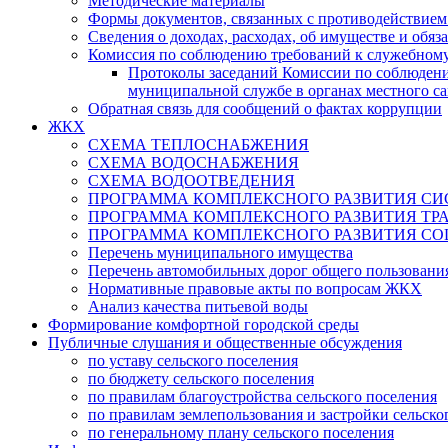
Методические материалы
Формы документов, связанных с противодействием
Сведения о доходах, расходах, об имуществе и обяз
Комиссия по соблюдению требований к служебному
Протоколы заседаний Комиссии по соблюден
муниципальной службе в органах местного с
Обратная связь для сообщений о фактах коррупции
ЖКХ
СХЕМА ТЕПЛОСНАБЖЕНИЯ
СХЕМА ВОДОСНАБЖЕНИЯ
СХЕМА ВОДООТВЕДЕНИЯ
ПРОГРАММА КОМПЛЕКСНОГО РАЗ
ПРОГРАММА КОМПЛЕКСНОГО Р
ПРОГРАММА КОМПЛЕКСНОГО РАЗВИТИЯ СО
Перечень муниципального имущества
Перечень автомобильных дорог общего пользования
Нормативные правовые акты по вопросам ЖКХ
Анализ качества питьевой воды
Формирование комфортной городской среды
Публичные слушания и общественные обсуждения
по уставу сельского поселения
по бюджету сельского поселения
по правилам благоустройства сельского поселения
по правилам землепользования и застройки сельско
по генеральному плану сельского поселения