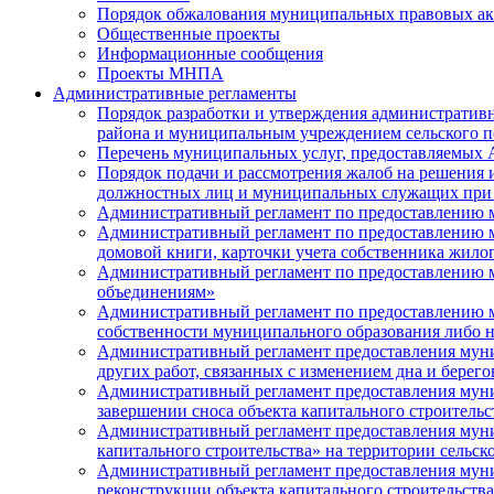
Порядок обжалования муниципальных правовых ак
Общественные проекты
Информационные сообщения
Проекты МНПА
Административные регламенты
Порядок разработки и утверждения административ
района и муниципальным учреждением сельского п
Перечень муниципальных услуг, предоставляемых 
Порядок подачи и рассмотрения жалоб на решения 
должностных лиц и муниципальных служащих при 
Административный регламент по предоставлению 
Административный регламент по предоставлению м
домовой книги, карточки учета собственника жило
Административный регламент по предоставлению 
объединениям»
Административный регламент по предоставлению му
собственности муниципального образования либо 
Административный регламент предоставления муни
других работ, связанных с изменением дна и берег
Административный регламент предоставления муни
завершении сноса объекта капитального строитель
Административный регламент предоставления муни
капитального строительства» на территории сельс
Административный регламент предоставления муни
реконструкции объекта капитального строительств