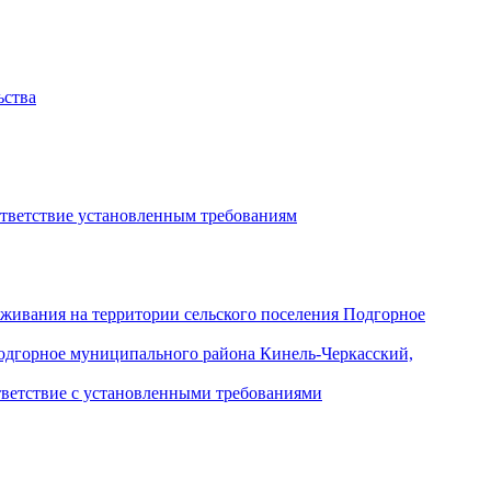
ьства
ответствие установленным требованиям
уживания на территории сельского поселения Подгорное
Подгорное муниципального района Кинель-Черкасский,
тветствие с установленными требованиями