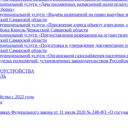
ципальной услуги «Дача письменных разъяснений налогоплате
сборах»
униципальной услуги «Выдача разрешений на право вырубки зе
кий Самарской области
ниципальной услуги «Присвоение адреса объекту адресации, и
айона Кинель-Черкасский Самарской области
ципальной услуги «Предоставления разрешения на осуществлени
кий Самарской области
ципальной услуги «Подготовка и утверждение документации по
кий Самарской области
униципальной услуги «Организация газоснабжения населения в
ределах полномочий, установленных законодательством Российс
ГОУСТРОЙСТВА
ЛЬ
ства с 2022 года
да
мках Федерального закона от 31 июля 2020 № 248-ФЗ «О госуда