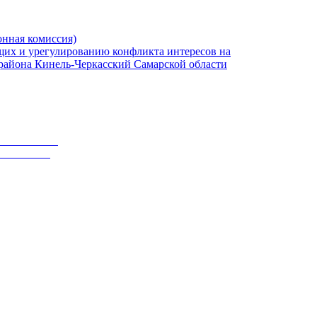
онная комиссия)
их и урегулированию конфликта интересов на
района Кинель-Черкасский Самарской области
РУКТУРЫ
КТУРЫ