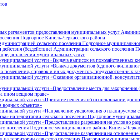
тов
ных регламентов предоставления муниципальных услуг Админис
оселения Подгорное Кинель-Черкасского района
Администрацией сельского поселения Подгорное муниципальног
и действия (бездействие) Администрации сельского поселения 
предоставлении муниципальных услуг
муниципальной услуги «Выдача выписок из похозяйственных к
униципальной услуги «Выдача документов (единого жилищного 
го помещения, справок и иных документов, предусмотренных за
муниципальной услуги «Оказание организационной, консульта
ниципальной услуги «Предоставление места для захоронения (
на ином вещном праве»
ципальной услуги «Принятие решения об использовании донног
ов водных объектов»
ципальной услуги «Направление уведомления о планируемом сно
ства» на территории сельского поселения Подгорное муниципал
ципальной услуги «Предоставление разрешения на условно разр
кого поселения Подгорное муниципального района Кинель-Черка
ципальной услуги «Предоставление разрешения на отклонение о
а» на территории сельского поселения Подгорное муниципально