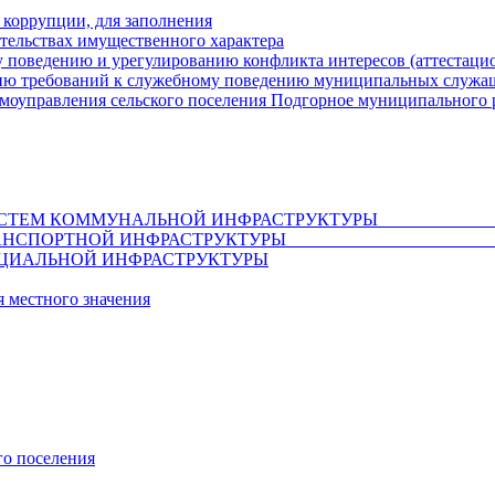
 коррупции, для заполнения
ательствах имущественного характера
 поведению и урегулированию конфликта интересов (аттестаци
ию требований к служебному поведению муниципальных служащ
амоуправления сельского поселения Подгорное муниципального 
ВИТИЯ СИСТЕМ КОММУНАЛЬНОЙ ИНФРАСТ
АЗВИТИЯ ТРАНСПОРТНОЙ ИНФРАСТРУ
ЦИАЛЬНОЙ ИНФРАСТРУКТУРЫ
 местного значения
го поселения