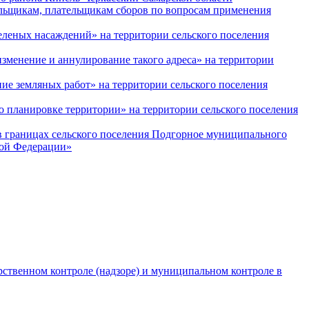
льщикам, плательщикам сборов по вопросам применения
леных насаждений» на территории сельского поселения
зменение и аннулирование такого адреса» на территории
е земляных работ» на территории сельского поселения
 планировке территории» на территории сельского поселения
 границах сельского поселения Подгорное муниципального
кой Федерации»
рственном контроле (надзоре) и муниципальном контроле в