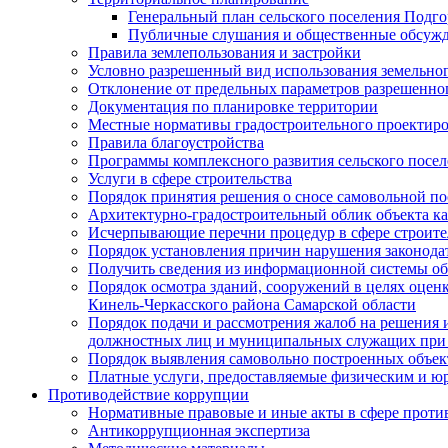
Генеральный план сельского поселения Подг
Публичные слушания и общественные обсужд
Правила землепользования и застройки
Условно разрешенный вид использования земельного
Отклонение от предельных параметров разрешенног
Документация по планировке территории
Местные нормативы градостроительного проектир
Правила благоустройства
Программы комплексного развития сельского посе
Услуги в сфере строительства
Порядок принятия решения о сносе самовольной по
Архитектурно-градостроительный облик объекта ка
Исчерпывающие перечни процедур в сфере строите
Порядок установления причин нарушения законодат
Получить сведения из информационной системы об
Порядок осмотра зданий, сооружений в целях оцен
Кинель-Черкасского района Самарской области
Порядок подачи и рассмотрения жалоб на решения 
должностных лиц и муниципальных служащих при 
Порядок выявления самовольно построенных объект
Платные услуги, предоставляемые физическим и ю
Противодействие коррупции
Нормативные правовые и иные акты в сфере проти
Антикоррупционная экспертиза