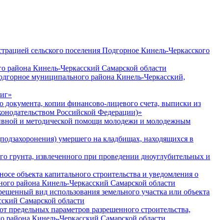
трацией сельского поселения Подгорное Кинель-Черкасского
о района Кинель-Черкасский Самарской области
Подгорное муниципального района Кинель-Черкасский,
ниг»
документа, копии финансово-лицевого счета, выписки из
конодательством Российской Федерации)»
тивной и методической помощи молодежи и молодежным
подзахоронения) умершего на кладбищах, находящихся в
о грунта, извлеченного при проведении дноуглубительных и
се объекта капитального строительства и уведомления о
ьного района Кинель-Черкасский Самарской области
ешенный вид использования земельного участка или объекта
сский Самарской области
т предельных параметров разрешенного строительства,
го района Кинель-Черкасский Самарской области