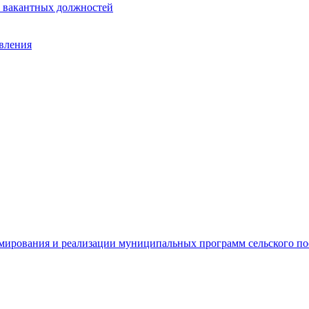
е вакантных должностей
авления
рмирования и реализации муниципальных программ сельского п