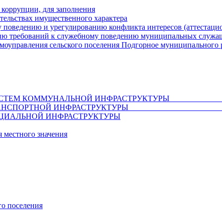
 коррупции, для заполнения
ательствах имущественного характера
 поведению и урегулированию конфликта интересов (аттестаци
ию требований к служебному поведению муниципальных служащ
амоуправления сельского поселения Подгорное муниципального 
ВИТИЯ СИСТЕМ КОММУНАЛЬНОЙ ИНФРАСТ
АЗВИТИЯ ТРАНСПОРТНОЙ ИНФРАСТРУ
ЦИАЛЬНОЙ ИНФРАСТРУКТУРЫ
 местного значения
го поселения