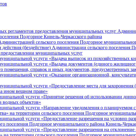
тов
ных регламентов предоставления муниципальных услуг Админис
оселения Подгорное Кинель-Черкасского района
Администрацией сельского поселения Подгорное муниципальног
и действия (бездействие) Администрации сельского поселения 
предоставлении муниципальных услуг
муниципальной услуги «Выдача выписок из похозяйственных к
униципальной услуги «Выдача документов (единого жилищного 
го помещения, справок и иных документов, предусмотренных за
муниципальной услуги «Оказание организационной, консульта
ниципальной услуги «Предоставление места для захоронения (
на ином вещном праве»
ципальной услуги «Принятие решения об использовании донног
ов водных объектов»
ципальной услуги «Направление уведомления о планируемом сно
ства» на территории сельского поселения Подгорное муниципал
ципальной услуги «Предоставление разрешения на условно разр
кого поселения Подгорное муниципального района Кинель-Черка
ципальной услуги «Предоставление разрешения на отклонение о
а» на территории сельского поселения Подгорное муниципально