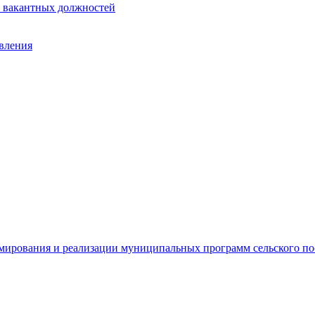
е вакантных должностей
авления
рмирования и реализации муниципальных программ сельского п