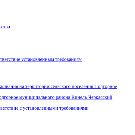
ьства
ответствие установленным требованиям
уживания на территории сельского поселения Подгорное
Подгорное муниципального района Кинель-Черкасский,
тветствие с установленными требованиями