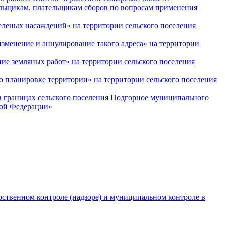
льщикам, плательщикам сборов по вопросам применения
леных насаждений» на территории сельского поселения
зменение и аннулирование такого адреса» на территории
е земляных работ» на территории сельского поселения
 планировке территории» на территории сельского поселения
 границах сельского поселения Подгорное муниципального
кой Федерации»
рственном контроле (надзоре) и муниципальном контроле в