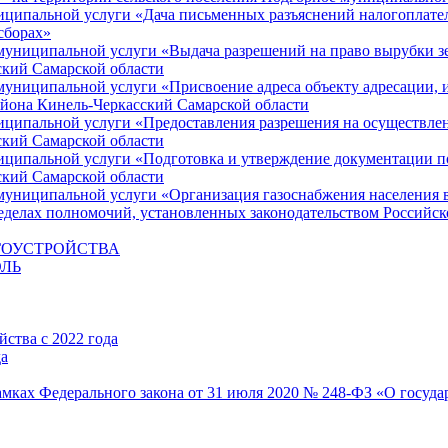
ципальной услуги «Дача письменных разъяснений налогоплате
сборах»
униципальной услуги «Выдача разрешений на право вырубки зе
кий Самарской области
ниципальной услуги «Присвоение адреса объекту адресации, и
айона Кинель-Черкасский Самарской области
ципальной услуги «Предоставления разрешения на осуществлени
кий Самарской области
ципальной услуги «Подготовка и утверждение документации по
кий Самарской области
униципальной услуги «Организация газоснабжения населения в
ределах полномочий, установленных законодательством Российс
ГОУСТРОЙСТВА
ЛЬ
ства с 2022 года
да
мках Федерального закона от 31 июля 2020 № 248-ФЗ «О госуда