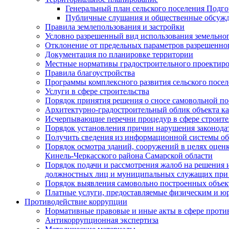
Генеральный план сельского поселения Подг
Публичные слушания и общественные обсужд
Правила землепользования и застройки
Условно разрешенный вид использования земельного
Отклонение от предельных параметров разрешенног
Документация по планировке территории
Местные нормативы градостроительного проектир
Правила благоустройства
Программы комплексного развития сельского посе
Услуги в сфере строительства
Порядок принятия решения о сносе самовольной по
Архитектурно-градостроительный облик объекта ка
Исчерпывающие перечни процедур в сфере строите
Порядок установления причин нарушения законодат
Получить сведения из информационной системы об
Порядок осмотра зданий, сооружений в целях оцен
Кинель-Черкасского района Самарской области
Порядок подачи и рассмотрения жалоб на решения 
должностных лиц и муниципальных служащих при 
Порядок выявления самовольно построенных объект
Платные услуги, предоставляемые физическим и ю
Противодействие коррупции
Нормативные правовые и иные акты в сфере проти
Антикоррупционная экспертиза