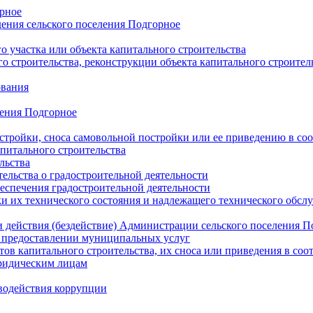
орное
ения сельского поселения Подгорное
 участка или объекта капитального строительства
о строительства, реконструкции объекта капитального строител
ования
ления Подгорное
стройки, сноса самовольной постройки или ее приведению в со
питального строительства
льства
ельства о градостроительной деятельности
еспечения градостроительной деятельности
ки их технического состояния и надлежащего технического обсл
и действия (бездействие) Администрации сельского поселения 
предоставлении муниципальных услуг
ов капитального строительства, их сноса или приведения в соо
ридическим лицам
водействия коррупции