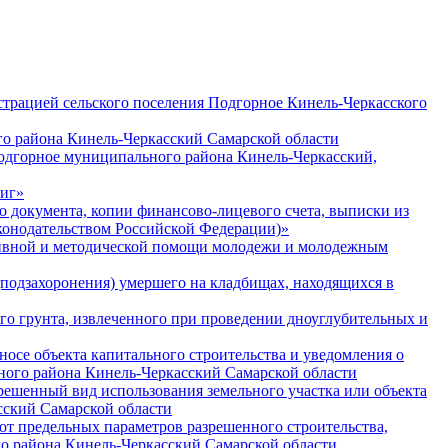
трацией сельского поселения Подгорное Кинель-Черкасского
о района Кинель-Черкасский Самарской области
Подгорное муниципального района Кинель-Черкасский,
ниг»
документа, копии финансово-лицевого счета, выписки из
конодательством Российской Федерации)»
тивной и методической помощи молодежи и молодежным
подзахоронения) умершего на кладбищах, находящихся в
о грунта, извлеченного при проведении дноуглубительных и
се объекта капитального строительства и уведомления о
ьного района Кинель-Черкасский Самарской области
ешенный вид использования земельного участка или объекта
сский Самарской области
т предельных параметров разрешенного строительства,
го района Кинель-Черкасский Самарской области