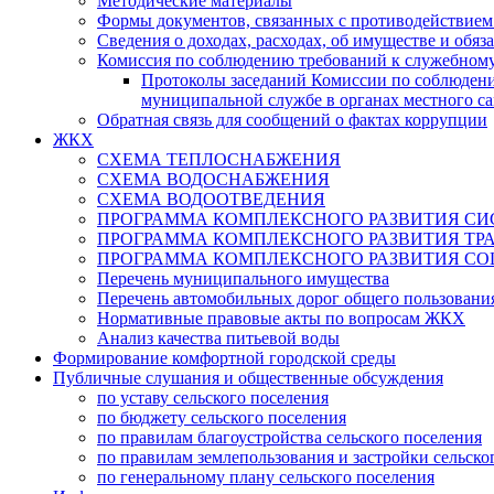
Методические материалы
Формы документов, связанных с противодействием
Сведения о доходах, расходах, об имуществе и обяз
Комиссия по соблюдению требований к служебному
Протоколы заседаний Комиссии по соблюден
муниципальной службе в органах местного с
Обратная связь для сообщений о фактах коррупции
ЖКХ
СХЕМА ТЕПЛОСНАБЖЕНИЯ
СХЕМА ВОДОСНАБЖЕНИЯ
СХЕМА ВОДООТВЕДЕНИЯ
ПРОГРАММА КОМПЛЕКСНОГО РАЗ
ПРОГРАММА КОМПЛЕКСНОГО Р
ПРОГРАММА КОМПЛЕКСНОГО РАЗВИТИЯ СО
Перечень муниципального имущества
Перечень автомобильных дорог общего пользования
Нормативные правовые акты по вопросам ЖКХ
Анализ качества питьевой воды
Формирование комфортной городской среды
Публичные слушания и общественные обсуждения
по уставу сельского поселения
по бюджету сельского поселения
по правилам благоустройства сельского поселения
по правилам землепользования и застройки сельско
по генеральному плану сельского поселения