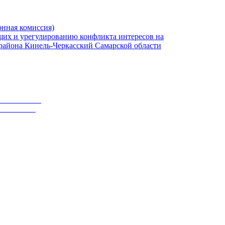
онная комиссия)
их и урегулированию конфликта интересов на
района Кинель-Черкасский Самарской области
РУКТУРЫ
КТУРЫ