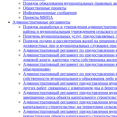
Порядок обжалования муниципальных правовых ак
Общественные проекты
Информационные сообщения
Проекты МНПА
Административные регламенты
Порядок разработки и утверждения административ
района и муниципальным учреждением сельского п
Перечень муниципальных услуг, предоставляемых 
Порядок подачи и рассмотрения жалоб на решения 
должностных лиц и муниципальных служащих при 
Административный регламент по предоставлению 
Административный регламент по предоставлению м
домовой книги, карточки учета собственника жило
Административный регламент по предоставлению 
объединениям»
Административный регламент по предоставлению му
собственности муниципального образования либо 
Административный регламент предоставления муни
других работ, связанных с изменением дна и берег
Административный регламент предоставления муни
завершении сноса объекта капитального строитель
Административный регламент предоставления муни
капитального строительства» на территории сельс
Административный регламент предоставления муни
реконструкции объекта капитального строительств