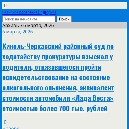
Сельское поселение Подгорное
Архивы › 6 марта, 2026
6 марта, 2026
Кинель-Черкасский районный суд по
ходатайству прокуратуры взыскал у
водителя, отказавшегося пройти
освидетельствование на состояние
алкогольного опьянения, эквивалент
стоимости автомобиля «Лада Веста»
стоимостью более 700 тыс. рублей
Наверх