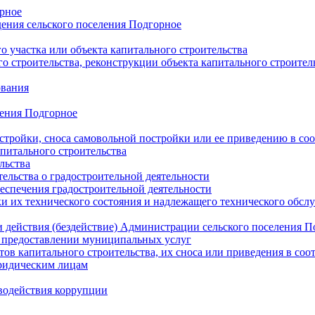
орное
ения сельского поселения Подгорное
 участка или объекта капитального строительства
о строительства, реконструкции объекта капитального строител
ования
ления Подгорное
стройки, сноса самовольной постройки или ее приведению в со
питального строительства
льства
ельства о градостроительной деятельности
еспечения градостроительной деятельности
ки их технического состояния и надлежащего технического обсл
и действия (бездействие) Администрации сельского поселения 
предоставлении муниципальных услуг
ов капитального строительства, их сноса или приведения в соо
ридическим лицам
водействия коррупции