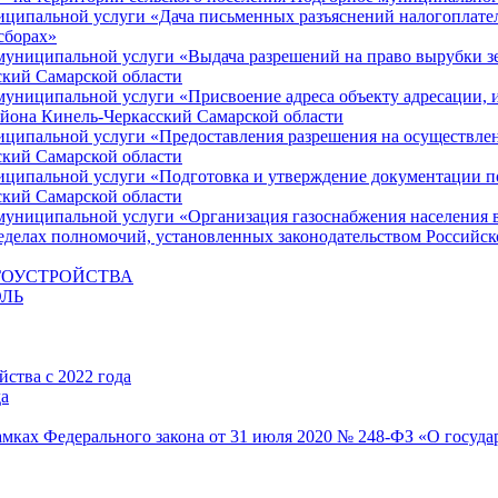
ципальной услуги «Дача письменных разъяснений налогоплате
сборах»
униципальной услуги «Выдача разрешений на право вырубки зе
кий Самарской области
ниципальной услуги «Присвоение адреса объекту адресации, и
айона Кинель-Черкасский Самарской области
ципальной услуги «Предоставления разрешения на осуществлени
кий Самарской области
ципальной услуги «Подготовка и утверждение документации по
кий Самарской области
униципальной услуги «Организация газоснабжения населения в
ределах полномочий, установленных законодательством Российс
ГОУСТРОЙСТВА
ЛЬ
ства с 2022 года
да
мках Федерального закона от 31 июля 2020 № 248-ФЗ «О госуда