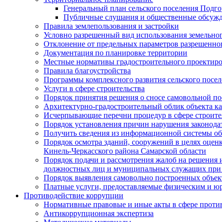
Генеральный план сельского поселения Подг
Публичные слушания и общественные обсужд
Правила землепользования и застройки
Условно разрешенный вид использования земельного
Отклонение от предельных параметров разрешенног
Документация по планировке территории
Местные нормативы градостроительного проектир
Правила благоустройства
Программы комплексного развития сельского посе
Услуги в сфере строительства
Порядок принятия решения о сносе самовольной по
Архитектурно-градостроительный облик объекта ка
Исчерпывающие перечни процедур в сфере строите
Порядок установления причин нарушения законодат
Получить сведения из информационной системы об
Порядок осмотра зданий, сооружений в целях оцен
Кинель-Черкасского района Самарской области
Порядок подачи и рассмотрения жалоб на решения 
должностных лиц и муниципальных служащих при 
Порядок выявления самовольно построенных объект
Платные услуги, предоставляемые физическим и ю
Противодействие коррупции
Нормативные правовые и иные акты в сфере проти
Антикоррупционная экспертиза