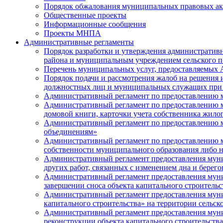
Порядок обжалования муниципальных правовых ак
Общественные проекты
Информационные сообщения
Проекты МНПА
Административные регламенты
Порядок разработки и утверждения административ
района и муниципальным учреждением сельского п
Перечень муниципальных услуг, предоставляемых 
Порядок подачи и рассмотрения жалоб на решения 
должностных лиц и муниципальных служащих при 
Административный регламент по предоставлению 
Административный регламент по предоставлению м
домовой книги, карточки учета собственника жило
Административный регламент по предоставлению 
объединениям»
Административный регламент по предоставлению му
собственности муниципального образования либо 
Административный регламент предоставления муни
других работ, связанных с изменением дна и берег
Административный регламент предоставления муни
завершении сноса объекта капитального строитель
Административный регламент предоставления муни
капитального строительства» на территории сельс
Административный регламент предоставления муни
реконструкции объекта капитального строительств