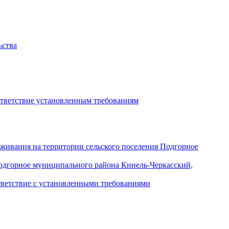
ьства
ответствие установленным требованиям
уживания на территории сельского поселения Подгорное
Подгорное муниципального района Кинель-Черкасский,
тветствие с установленными требованиями