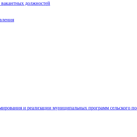
е вакантных должностей
авления
рмирования и реализации муниципальных программ сельского п