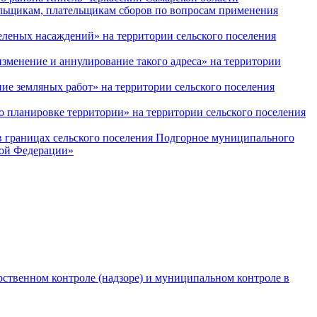
льщикам, плательщикам сборов по вопросам применения
леных насаждений» на территории сельского поселения
зменение и аннулирование такого адреса» на территории
е земляных работ» на территории сельского поселения
 планировке территории» на территории сельского поселения
 границах сельского поселения Подгорное муниципального
кой Федерации»
рственном контроле (надзоре) и муниципальном контроле в