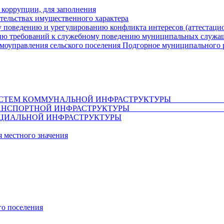
 коррупции, для заполнения
ательствах имущественного характера
 поведению и урегулированию конфликта интересов (аттестаци
ию требований к служебному поведению муниципальных служащ
амоуправления сельского поселения Подгорное муниципального 
ВИТИЯ СИСТЕМ КОММУНАЛЬНОЙ ИНФРАСТ
АЗВИТИЯ ТРАНСПОРТНОЙ ИНФРАСТРУ
ЦИАЛЬНОЙ ИНФРАСТРУКТУРЫ
 местного значения
го поселения