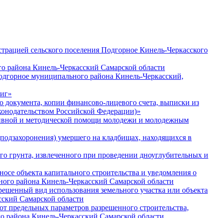
трацией сельского поселения Подгорное Кинель-Черкасского
о района Кинель-Черкасский Самарской области
Подгорное муниципального района Кинель-Черкасский,
ниг»
документа, копии финансово-лицевого счета, выписки из
конодательством Российской Федерации)»
тивной и методической помощи молодежи и молодежным
подзахоронения) умершего на кладбищах, находящихся в
о грунта, извлеченного при проведении дноуглубительных и
се объекта капитального строительства и уведомления о
ьного района Кинель-Черкасский Самарской области
ешенный вид использования земельного участка или объекта
сский Самарской области
т предельных параметров разрешенного строительства,
го района Кинель-Черкасский Самарской области