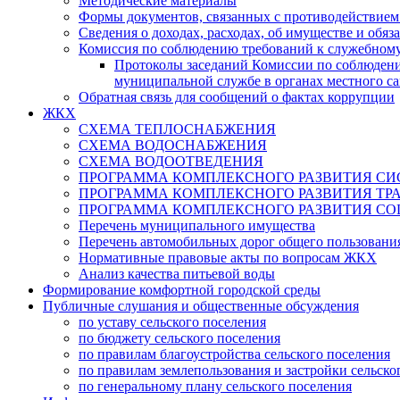
Методические материалы
Формы документов, связанных с противодействием
Сведения о доходах, расходах, об имуществе и обяз
Комиссия по соблюдению требований к служебному
Протоколы заседаний Комиссии по соблюден
муниципальной службе в органах местного с
Обратная связь для сообщений о фактах коррупции
ЖКХ
СХЕМА ТЕПЛОСНАБЖЕНИЯ
СХЕМА ВОДОСНАБЖЕНИЯ
СХЕМА ВОДООТВЕДЕНИЯ
ПРОГРАММА КОМПЛЕКСНОГО РАЗ
ПРОГРАММА КОМПЛЕКСНОГО Р
ПРОГРАММА КОМПЛЕКСНОГО РАЗВИТИЯ СО
Перечень муниципального имущества
Перечень автомобильных дорог общего пользования
Нормативные правовые акты по вопросам ЖКХ
Анализ качества питьевой воды
Формирование комфортной городской среды
Публичные слушания и общественные обсуждения
по уставу сельского поселения
по бюджету сельского поселения
по правилам благоустройства сельского поселения
по правилам землепользования и застройки сельско
по генеральному плану сельского поселения