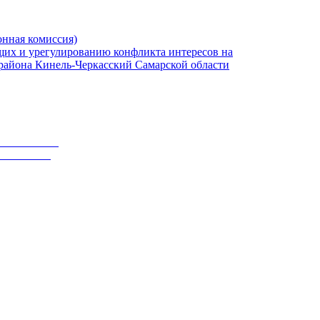
онная комиссия)
их и урегулированию конфликта интересов на
района Кинель-Черкасский Самарской области
РУКТУРЫ
КТУРЫ