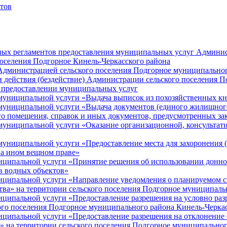
тов
ных регламентов предоставления муниципальных услуг Админис
оселения Подгорное Кинель-Черкасского района
Администрацией сельского поселения Подгорное муниципальног
и действия (бездействие) Администрации сельского поселения 
предоставлении муниципальных услуг
муниципальной услуги «Выдача выписок из похозяйственных к
униципальной услуги «Выдача документов (единого жилищного 
го помещения, справок и иных документов, предусмотренных за
муниципальной услуги «Оказание организационной, консульта
ниципальной услуги «Предоставление места для захоронения (
на ином вещном праве»
ципальной услуги «Принятие решения об использовании донног
ов водных объектов»
ципальной услуги «Направление уведомления о планируемом сно
ства» на территории сельского поселения Подгорное муниципал
ципальной услуги «Предоставление разрешения на условно разр
кого поселения Подгорное муниципального района Кинель-Черка
ципальной услуги «Предоставление разрешения на отклонение о
а» на территории сельского поселения Подгорное муниципально