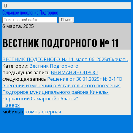
Сельское поселение Подгорное
6 марта, 2025
ВЕСТНИК ПОДГОРНОГО № 11
ВЕСТНИК-ПОДГОРНОГО-№-11-март-06-2025г
Скачать
Категории:
Вестник Подгорного
предыдущая запись
ВНИМАНИЕ ОПРОС!
следующая запись
Решение от 30.01.2025г № 2-1 "О
внесении изменений в Устав сельского поселения
Подгорное муниципального района Кинель-
Черкасский Самарской области"
Наверх
мобильн.
компьютерная